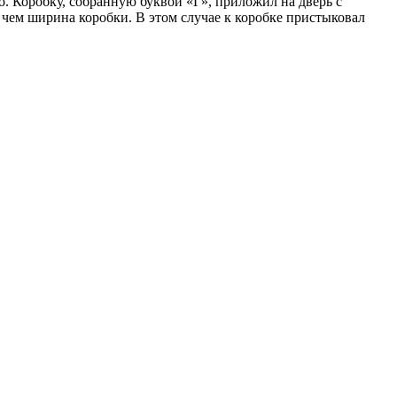
о. Коробку, собранную буквой «Г», приложил на дверь с
 чем ширина коробки. В этом случае к коробке пристыковал