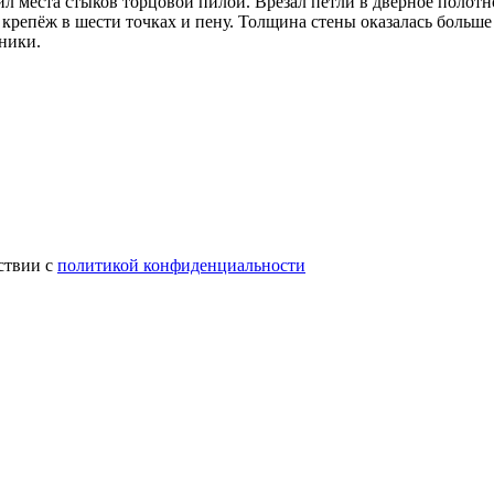
ил места стыков торцовой пилой. Врезал петли в дверное полотн
крепёж в шести точках и пену. Толщина стены оказалась больше
ники.
ствии с
политикой конфиденциальности