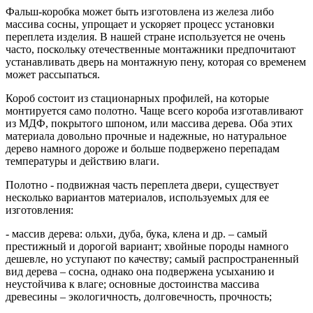
Фальш-коробка может быть изготовлена из железа либо
массива сосны, упрощает и ускоряет процесс установки
переплета изделия. В нашей стране используется не очень
часто, поскольку отечественные монтажники предпочитают
устанавливать дверь на монтажную пену, которая со временем
может рассыпаться.
Короб состоит из стационарных профилей, на которые
монтируется само полотно. Чаще всего короба изготавливают
из МДФ, покрытого шпоном, или массива дерева. Оба этих
материала довольно прочные и надежные, но натуральное
дерево намного дороже и больше подвержено перепадам
температуры и действию влаги.
Полотно - подвижная часть переплета двери, существует
несколько вариантов материалов, используемых для ее
изготовления:
- массив дерева: ольхи, дуба, бука, клена и др. – самый
престижный и дорогой вариант; хвойные породы намного
дешевле, но уступают по качеству; самый распространенный
вид дерева – сосна, однако она подвержена усыханию и
неустойчива к влаге; основные достоинства массива
древесины – экологичность, долговечность, прочность;